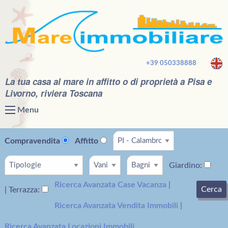
+39 050338888
La tua casa al mare in affitto o di proprietà a Pisa e
Livorno, riviera Toscana
Menu
Compravendita
Affitto
Giardino:
Ricerca Avanzata Case Vacanza
|
Cerca
| Terrazza:
Ricerca Avanzata Vendita Immobili
|
Ricerca Avanzata Locazioni Immobili