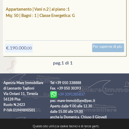
Appartamento | Vani n.2 | al piano :1
Mq: 50 | Bagni : 1 | Classe Energetica: G
Per saperne di più :
€.190.000
,00
pag.1 di 1
Agenzia Mare Immobiliare
Tel +39 050 338888
di Leonardo Taglioni
Fax. +39 050 30393
Via Ontani 11, Tirrenia
+39 3391385837
56128 Pisa
pec: mare-immobiliare@pec.it
Ruolo N.2423
Aperto dalle 9.00 alle 12.30
P-IVA 01949890501
dalle 15.00 alle 19.00
anche la Domenica. Chiuso il Giovedì
Questo sito utilizza cookie tecnici e di terze parti;