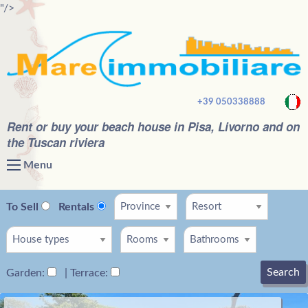
"/>
+39 050338888
Rent or buy your beach house in Pisa, Livorno and on
the Tuscan riviera
Menu
To Sell
Rentals
Search
Garden:
| Terrace: