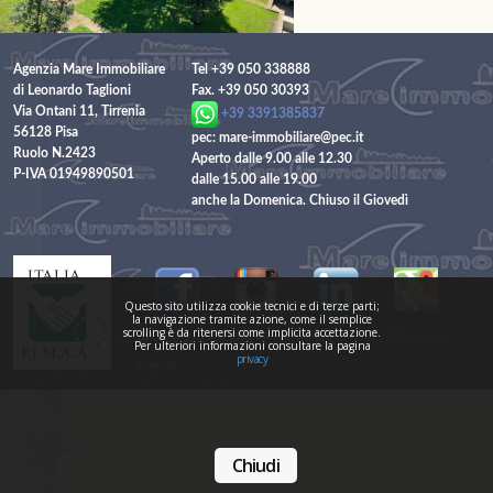
Agenzia Mare Immobiliare
Tel +39 050 338888
di Leonardo Taglioni
Fax. +39 050 30393
Via Ontani 11, Tirrenia
+39 3391385837
56128 Pisa
pec: mare-immobiliare@pec.it
Ruolo N.2423
Aperto dalle 9.00 alle 12.30
P-IVA 01949890501
dalle 15.00 alle 19.00
anche la Domenica. Chiuso il Giovedì
Questo sito utilizza cookie tecnici e di terze parti;
la navigazione tramite azione, come il semplice
scrolling è da ritenersi come implicita accettazione.
---
privacy and cookies
Site Map
Per ulteriori informazioni consultare la pagina
privacy
credits
Chiudi