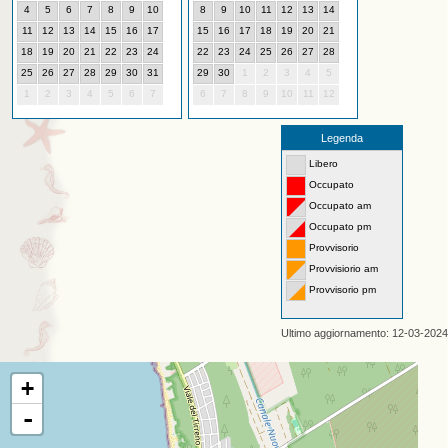
4
5
6
7
8
9
10
8
9
10
11
12
13
14
11
12
13
14
15
16
17
15
16
17
18
19
20
21
18
19
20
21
22
23
24
22
23
24
25
26
27
28
25
26
27
28
29
30
31
29
30
1
2
3
4
5
1
2
3
4
5
6
7
6
7
8
9
10
11
12
Legenda
Libero
Occupato
Occupato am
Occupato pm
Provvisorio
Provvisiorio am
Provvisorio pm
Ultimo aggiornamento: 12-03-2024
+
-