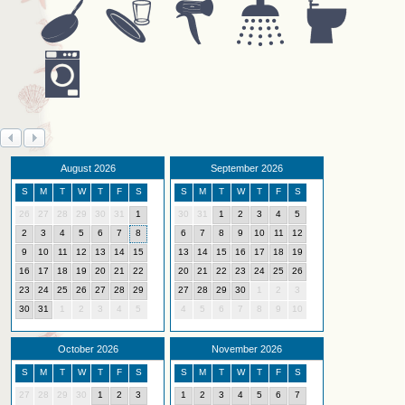
August 2026
September 2026
S
M
T
W
T
F
S
S
M
T
W
T
F
S
26
27
28
29
30
31
1
30
31
1
2
3
4
5
2
3
4
5
6
7
8
6
7
8
9
10
11
12
9
10
11
12
13
14
15
13
14
15
16
17
18
19
16
17
18
19
20
21
22
20
21
22
23
24
25
26
23
24
25
26
27
28
29
27
28
29
30
1
2
3
30
31
1
2
3
4
5
4
5
6
7
8
9
10
October 2026
November 2026
S
M
T
W
T
F
S
S
M
T
W
T
F
S
27
28
29
30
1
2
3
1
2
3
4
5
6
7