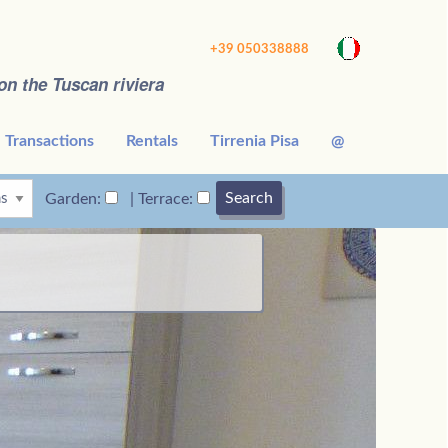
+39 050338888
on the Tuscan riviera
Transactions
Rentals
Tirrenia Pisa
@
Search
Garden:
| Terrace: