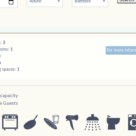
s:
3
ooms:
1
For more inform
e
n
g spaces:
1
 capacity
ra Guests