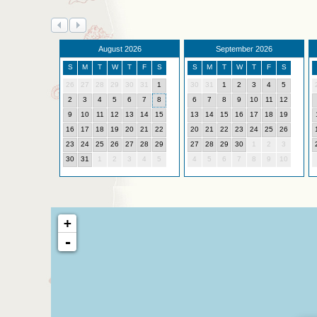
August 2026
September 2026
S
M
T
W
T
F
S
S
M
T
W
T
F
S
26
27
28
29
30
31
1
30
31
1
2
3
4
5
2
3
4
5
6
7
8
6
7
8
9
10
11
12
9
10
11
12
13
14
15
13
14
15
16
17
18
19
16
17
18
19
20
21
22
20
21
22
23
24
25
26
23
24
25
26
27
28
29
27
28
29
30
1
2
3
30
31
1
2
3
4
5
4
5
6
7
8
9
10
+
-