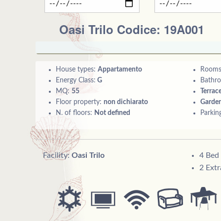
Oasi Trilo Codice: 19A001
House types:
Appartamento
Room
Energy Class:
G
Bathr
MQ:
55
Terrac
Floor property:
non dichiarato
Garde
N. of floors:
Not defined
Parkin
Facility:
Oasi Trilo
4 Bed
2 Ext