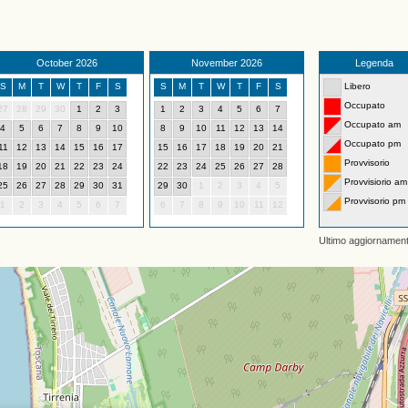
October 2026
November 2026
Legenda
S
M
T
W
T
F
S
S
M
T
W
T
F
S
Libero
Occupato
27
28
29
30
1
2
3
1
2
3
4
5
6
7
Occupato am
4
5
6
7
8
9
10
8
9
10
11
12
13
14
Occupato pm
11
12
13
14
15
16
17
15
16
17
18
19
20
21
Provvisorio
18
19
20
21
22
23
24
22
23
24
25
26
27
28
Provvisiorio am
25
26
27
28
29
30
31
29
30
1
2
3
4
5
Provvisorio pm
1
2
3
4
5
6
7
6
7
8
9
10
11
12
Ultimo aggiornamen