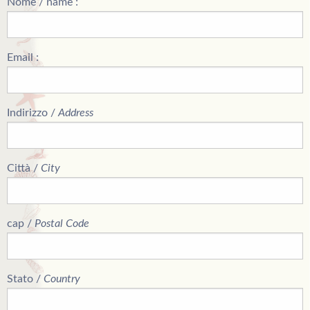
Nome / name :
Email :
Indirizzo /
Address
Città /
City
cap /
Postal Code
Stato /
Country