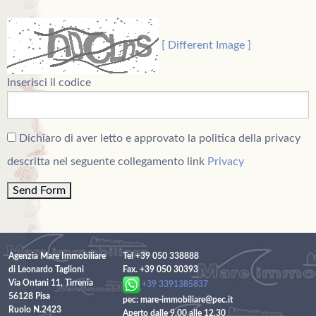
[ Different Image ]
Inserisci il codice
Dichiaro di aver letto e approvato la politica della privacy
descritta nel seguente collegamento link
Privacy
Agenzia Mare Immobiliare
Tel +39 050 338888
di Leonardo Taglioni
Fax. +39 050 30393
Via Ontani 11, Tirrenia
+39 3391385837
56128 Pisa
pec: mare-immobiliare@pec.it
Ruolo N.2423
Aperto dalle 9.00 alle 12.30